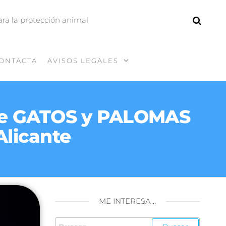
ara la protección animal
ONTACTA
AVISOS LEGALES
de GATOS y PALOMAS
Alicante
ME INTERESA…