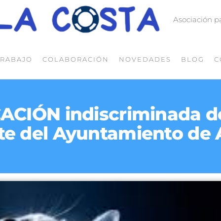
Asociación p
TRABAJO
COLABORACIÓN
NOVEDADES
BLOG
C
ACIÓN indiscriminada 
te del Ayuntamiento de 