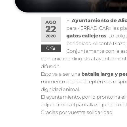
El
Ayuntamiento
de
Ali
AGO
22
para «ERRADICAR» las plag
gatos
callejeros
. Lo col
2020
periódicos, Alicante Plaza, 
0
Conjuntamente con la as
comunicado dirigido al ayuntamiento.
difusión.
Esto va a ser una
batalla
larga
y
pe
momento de que acepten sus respons
dignidad animal.
El ayuntamiento, por lo pronto ha el
adjuntamos el pantallazo junto con l
Gracias por vuestra solidaridad.