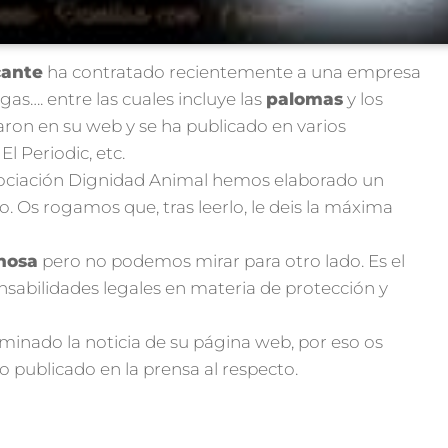
cante
ha contratado recientemente a una empresa
as…. entre las cuales incluye las
palomas
y los
garon en su web y se ha publicado en varios
El Periodic, etc.
ociación Dignidad Animal hemos elaborado un
 Os rogamos que, tras leerlo, le deis la máxima
nosa
pero no podemos mirar para otro lado. Es el
abilidades legales en materia de protección y
iminado la noticia de su página web, por eso os
o publicado en la prensa al respecto.