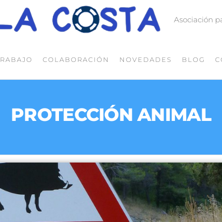
Asociación p
TRABAJO
COLABORACIÓN
NOVEDADES
BLOG
C
PROTECCIÓN ANIMAL